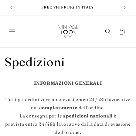
Vai
OUT OF
direttamente
FREE SHIPPING IN ITALY
ENJOY 
ai contenuti
Carrello
Spedizioni
INFORMAZIONI GENERALI
Tutti gli ordini verranno evasi entro
24/48h lavorative
dal
completamento
dell'ordine.
La consegna per le
spedizioni nazionali
è
prevista entro
24/48h lavorative
dalla data di evasione
dell'ordine.